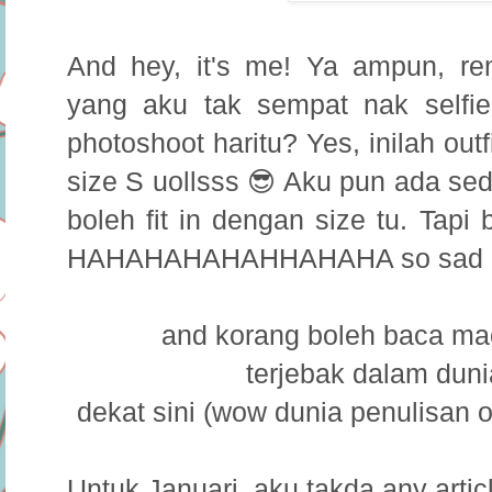
And hey, it's me! Ya ampun, r
yang aku tak sempat nak selfie
photoshoot haritu? Yes, inilah ou
size S uollsss 😎 Aku pun ada se
boleh fit in dengan size tu. Tapi
HAHAHAHAHAHHAHAHA so sad lah
and korang boleh baca m
terjebak
dalam
duni
dekat sini (wow dunia penulisan 
Untuk Januari, aku takda any articl